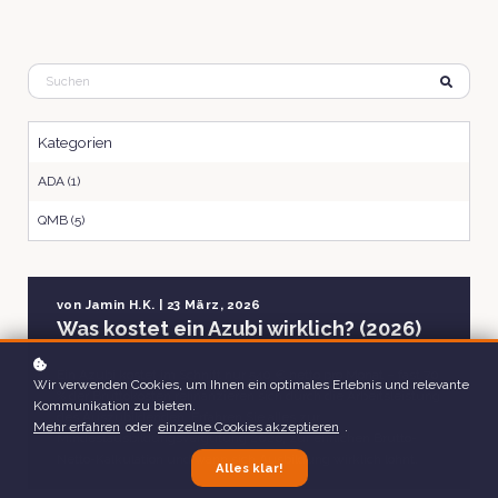
Kategorien
ADA (1)
QMB (5)
von
Jamin H.K.
| 23 März, 2026
Was kostet ein Azubi wirklich? (2026)
Ein Azubi kostet im Schnitt nur 540 € netto pro Monat – fast 70
Wir verwenden Cookies, um Ihnen ein optimales Erlebnis und relevante
% der Bruttokosten refinanzieren sich durch die Arbeitsleistung
Kommunikation zu bieten.
des Auszubildenden. Erfahren Sie alles zur
Mehr erfahren
oder
einzelne Cookies akzeptieren
.
Mindestausbildungsvergütung 2026, zur ehrlichen Brutto-
Netto-Kalkulation und wann sich Ausbildung wirklich lohnt.
Alles klar!