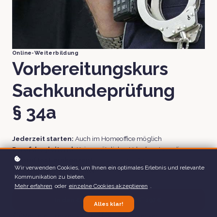
Online-Weiterbildung
Vorbereitungskurs
Sachkundeprüfung
§ 34a
Jederzeit starten:
Auch im Homeoffice möglich
Berufsbegleitend:
Kein zusätzlicher Urlaub notwendig
Geprüftes Lernkonzept:
TÜV Süd zertifizierte Akademie
Wir verwenden Cookies, um Ihnen ein optimales Erlebnis und relevante
Ihr kompetenter Partner:
TOP Fernschule seit 2018
Kommunikation zu bieten.
Mehr erfahren
oder
einzelne Cookies akzeptieren
.
In den Einkaufswagen
197 €
297 €
Alles klar!
Mehrere Lizenzen kaufen
Kurs verschenken