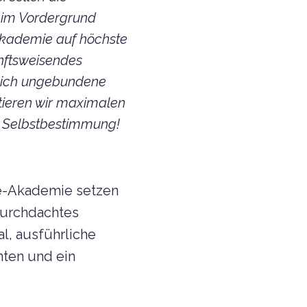
 im Vordergrund
-Akademie auf höchste
nftsweisendes
rtlich ungebundene
tieren wir maximalen
nd Selbstbestimmung!
ne-Akademie setzen
 durchdachtes
l, ausführliche
nten und ein