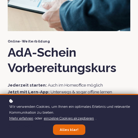
Online-Weiterbildung
AdA-Schein
Vorbereitungskurs
Jederzeit starten:
Auch im Homeoffice möglich
Jetzt mit Lern-App:
Unterwegs & sogar offline lernen
Geprüftes Lernkonzept:
TÜV Süd zertifizierte Akademie
Ihr kompetenter Partner:
TOP Fernschule seit 2018
Wir verwenden Cookies, um Ihnen ein optimales Erlebnis und relevante
Kommunikation zu bieten.
Mehr erfahren
oder
einzelne Cookies akzeptieren
.
Dauer:
ca. 5 Tage
Dozent
: Daniel Graf
Alles klar!