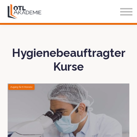
Über Uns
Blog
Einloggen
Testzugang
Hygienebeauftragter
Kurse
Zugang für
6
Monate