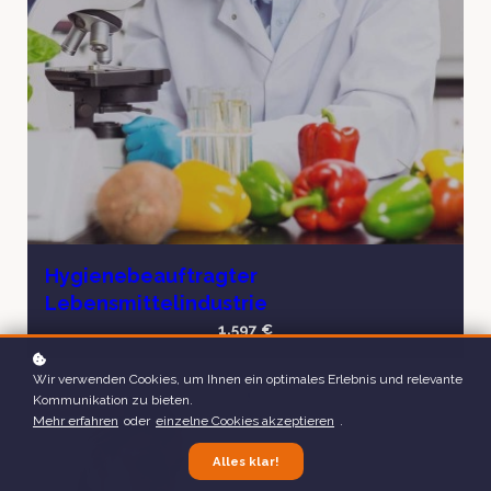
Hygienebeauftragter
Lebensmittelindustrie
1.597 €
Wir verwenden Cookies, um Ihnen ein optimales Erlebnis und relevante
Kommunikation zu bieten.
Zugang für
6
Monate
Mehr erfahren
oder
einzelne Cookies akzeptieren
.
Alles klar!