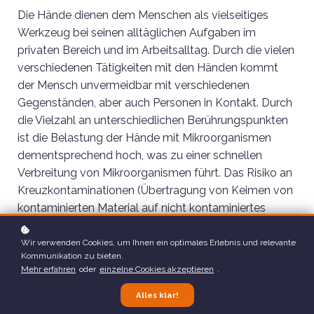
Die Hände dienen dem Menschen als vielseitiges
Werkzeug bei seinen alltäglichen Aufgaben im
privaten Bereich und im Arbeitsalltag. Durch die vielen
verschiedenen Tätigkeiten mit den Händen kommt
der Mensch unvermeidbar mit verschiedenen
Gegenständen, aber auch Personen in Kontakt. Durch
die Vielzahl an unterschiedlichen Berührungspunkten
ist die Belastung der Hände mit Mikroorganismen
dementsprechend hoch, was zu einer schnellen
Verbreitung von Mikroorganismen führt. Das Risiko an
Kreuzkontaminationen (Übertragung von Keimen von
kontaminierten Material auf nicht kontaminiertes
Material durch die Berührung beider Materialien von
einer Person) steigt ebenfalls durch die hohe Anzahl
Wir verwenden Cookies, um Ihnen ein optimales Erlebnis und relevante
Kommunikation zu bieten.
an verschiedenen Kontaktpunkten der Hände. Somit
Mehr erfahren
oder
einzelne Cookies akzeptieren
.
werden 95 % der Infektionen von Patienten im
Krankenhaus über die Hände übertragen. Eine gut
Alles klar!
umgesetzte Händehygiene kann somit den Großteil