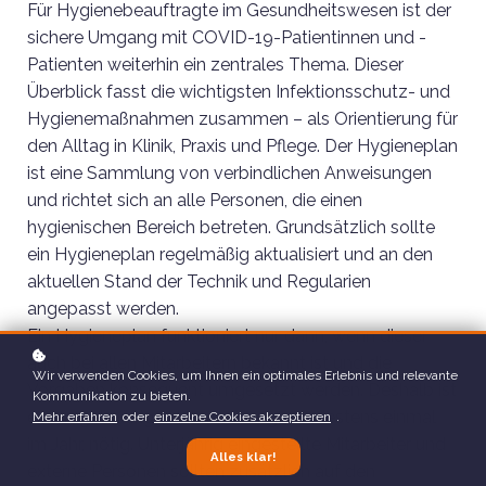
Für Hygienebeauftragte im Gesundheitswesen ist der
sichere Umgang mit COVID-19-Patientinnen und -
Patienten weiterhin ein zentrales Thema. Dieser
Überblick fasst die wichtigsten Infektionsschutz- und
Hygienemaßnahmen zusammen – als Orientierung für
den Alltag in Klinik, Praxis und Pflege. Der Hygieneplan
ist eine Sammlung von verbindlichen Anweisungen
und richtet sich an alle Personen, die einen
hygienischen Bereich betreten. Grundsätzlich sollte
ein Hygieneplan regelmäßig aktualisiert und an den
aktuellen Stand der Technik und Regularien
angepasst werden.
Ein Hygieneplan funktioniert nur dann, wenn dieser
auch bei allen Mitarbeitern bekannt ist und die
Wir verwenden Cookies, um Ihnen ein optimales Erlebnis und relevante
Vorgaben konsequent umgesetzt werden. Deshalb ist
Kommunikation zu bieten.
eine regelmäßige Unterweisung, mindestens einmal
Mehr erfahren
oder
einzelne Cookies akzeptieren
.
im Jahr, nötig. Unterjährig eingestellte Mitarbeiter und
Alles klar!
externe Personen sollten zusätzlich auf den