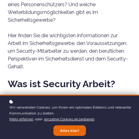
eines Personenschützers? Und welche
Weiterbildungsmöglichkeiten gibt es im
Sicherheitsgewerbe?
Hier finden Sie die wichtigsten Informationen zur
Arbeit im Sicherheitsgewerbe, den Voraussetzungen,
um Security-Mitarbeiter zu werden, den beruflichen
Perspektiven im Sicherheitsdienst und dem Security-
Gehalt.
Was ist Security Arbeit?
Der Sicherheitsdienst, auch als “Security” bezeichnet,
ist ein Überbegriff für sämtliche Dienstleistungen im
Wir verwenden Cookies, um Ihnen ein optimales Erlebnis und relevante
Kommunikation zu bieten.
Bewachungsgewerbe. Hierzu zählt zum Beispiel der
Mehr erfahren
oder
einzelne Cookies akzeptieren
.
Objektschutz, Personenschutz und auch der
Veranstaltungsschutz. Die Security Arbeit umfasst
Alles klar!